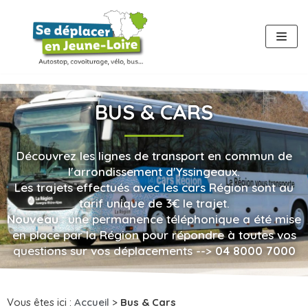
Aller
au
contenu
BUS & CARS
Découvrez les lignes de transport en commun de
l'arrondissement d'Yssingeaux.
Les trajets effectués avec les cars Région sont au
tarif unique de 3€ le trajet.
Nouveau
: une permanence téléphonique a été mise
en place par la Région pour répondre à toutes vos
questions sur vos déplacements -->
04 8000 7000
Vous êtes ici :
Accueil
>
Bus & Cars